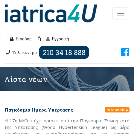
ή
Είσοδος
Εγγραφή
210 34 18 888
Τηλ. κέντρο
Λίστα νέων
Παγκόσμια Ημέρα Υπέρτασης
10 Ιουν 2014
Η 17η Μαΐου έχει οριστεί από την Παγκόσμια Ένωση κατά
της Υπέρτασης (World Hypertension League) ως μέρα
ενημέρωσης και ευαισθητοποίησης για την έγκαιρη