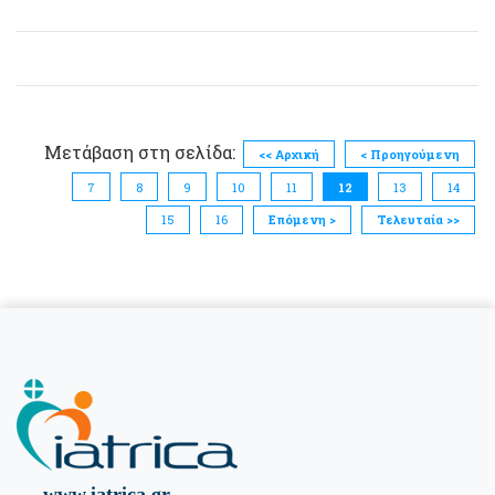
Μετάβαση στη σελίδα:
<< Αρχική
< Προηγούμενη
7
8
9
10
11
12
13
14
15
16
Επόμενη >
Τελευταία >>
www.iatrica.gr