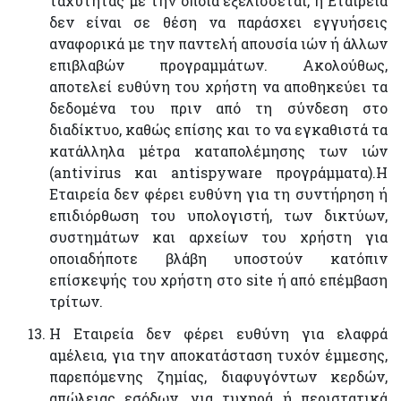
ταχύτητας με την οποία εξελίσσεται, η Εταιρεία
δεν είναι σε θέση να παράσχει εγγυήσεις
αναφορικά με την παντελή απουσία ιών ή άλλων
επιβλαβών προγραμμάτων. Ακολούθως,
αποτελεί ευθύνη του χρήστη να αποθηκεύει τα
δεδομένα του πριν από τη σύνδεση στο
διαδίκτυο, καθώς επίσης και το να εγκαθιστά τα
κατάλληλα μέτρα καταπολέμησης των ιών
(antivirus και antispyware προγράμματα).Η
Εταιρεία δεν φέρει ευθύνη για τη συντήρηση ή
επιδιόρθωση του υπολογιστή, των δικτύων,
συστημάτων και αρχείων του χρήστη για
οποιαδήποτε βλάβη υποστούν κατόπιν
επίσκεψής του χρήστη στο site ή από επέμβαση
τρίτων.
Η Εταιρεία δεν φέρει ευθύνη για ελαφρά
αμέλεια, για την αποκατάσταση τυχόν έμμεσης,
παρεπόμενης ζημίας, διαφυγόντων κερδών,
απώλειας εσόδων, για τυχηρά ή περιστατικά