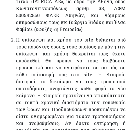
τίτλο «IATRICA AE», με έδρα την Αθήνα, οδός
Κωνσταντινουπόλεως αριθμ. 38, ΑΦΜ
800542860 ΦΑΕΕ Αθηνών, και νόμιμους
εκπροσώπους τους κκ Γεώργιο Βιδάκη και Έλσα
Φαβίου. (εφεξής «η Εταιρεία»).
Η επίσκεψη και χρήση του site διέπεται από
τους παρόντες όρους, τους οποίους με μόνη την
επίσκεψη και χρήση θεωρείται πως έχετε
αποδεχθεί. Θα πρέπει να τους διαβάσετε
προσεκτικά και να ανατρέχετε σε αυτούς σε
κάθε επίσκεψή σας στο site. Η Εταιρεία
διατηρεί το δικαίωμα να τους τροποποιεί
οποτεδήποτε, αναρτώντας κάθε φορά το νέο
κείμενο. Η Εταιρεία προτείνει να επισκέπτεστε
σε τακτά χρονικά διαστήματα την τοποθεσία
των Όρων και Προϋποθέσεων προκειμένου να
είστε ενημερωμένοι για τυχόν τροποποιήσεις
και αναβαθμίσεις. Αν έχετε αντίρρηση ή