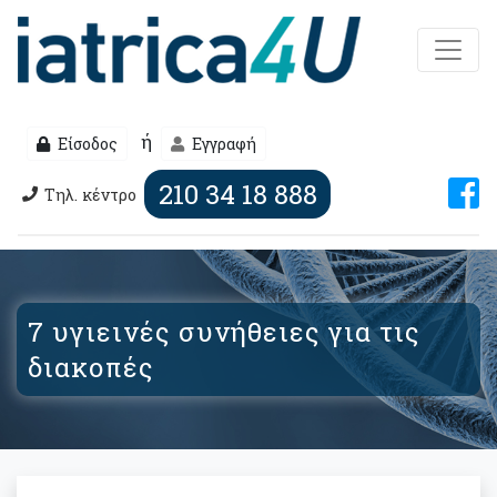
ή
Είσοδος
Εγγραφή
210 34 18 888
Τηλ. κέντρο
7 υγιεινές συνήθειες για τις
διακοπές