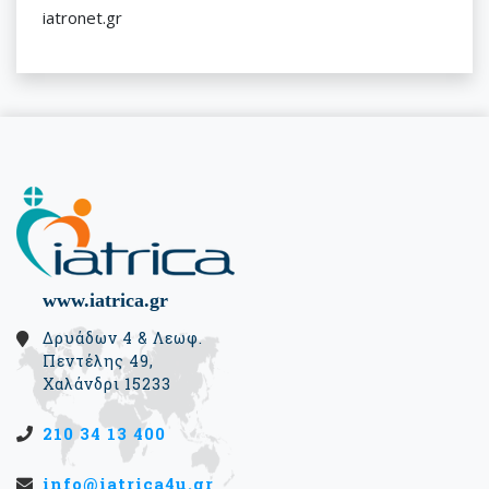
iatronet.gr
www.iatrica.gr
Δρυάδων 4 & Λεωφ.
Πεντέλης 49,
Χαλάνδρι 15233
210 34 13 400
info@iatrica4u.gr