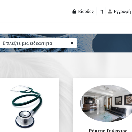
ή
Είσοδος
Εγγραφή
Ράπτης Γεώργιος