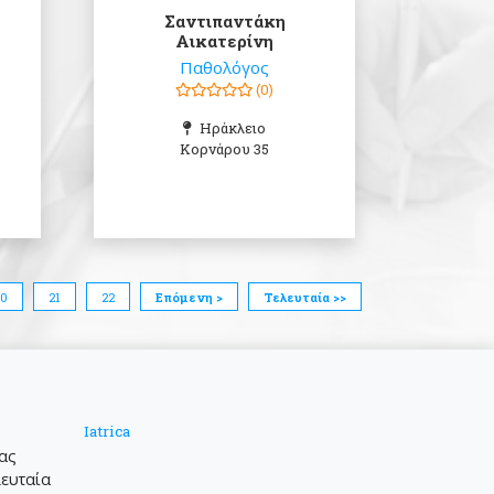
Σαντιπαντάκη
Αικατερίνη
Παθολόγος
(0)
Ηράκλειο
Κορνάρου 35
20
21
22
Επόμενη >
Τελευταία >>
Iatrica
μας
λευταία