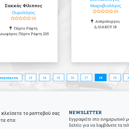
Σακκάς Φίλιππος
Μικροβιολόγος
(0)
Ουρολόγος
(0)
Ασπρόπυργος
Δ.ΛΙΑΚΟΥ 18
Πόρτο Ράφτη
Λεωφόρος Πόρτο Ράφτη 235
ροηγούμενη
13
14
15
16
17
18
19
NEWSLETTER
α κλείσετε το ραντεβού σας
Εγγραφείτε στο ενημερωτικό 
τε στο:
δελτίο για να λαμβάνετε τα τε