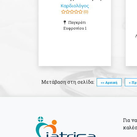
Καρδιολόγος
(0)
Παγκράτι
Ευφρονίου 1
Μετάβαση στη σελίδα:
<< Αρχική
< Π
Για ν
καλέσ