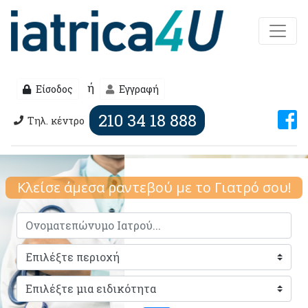
ή
Είσοδος
Εγγραφή
210 34 18 888
Τηλ. κέντρο
Κλείσε άμεσα ραντεβού με το Γιατρό σου!
Προηγούμενο
Επό