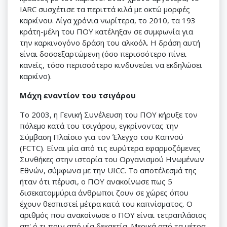
IARC συσχέτισε τα περιττά κιλά με οκτώ μορφές
καρκίνου. Λίγα χρόνια νωρίτερα, το 2010, τα 193
κράτη-μέλη του ΠΟΥ κατέληξαν σε συμφωνία για
την καρκινογόνο δράση του αλκοόλ. Η δράση αυτή
είναι δοσοεξαρτώμενη (όσο περισσότερο πίνει
κανείς, τόσο περισσότερο κινδυνεύει να εκδηλώσει
καρκίνο).
Μάχη εναντίον του τσιγάρου
Το 2003, η Γενική Συνέλευση του ΠΟΥ κήρυξε τον
πόλεμο κατά του τσιγάρου, εγκρίνοντας την
Σύμβαση Πλαίσιο για τον Έλεγχο του Καπνού
(FCTC). Είναι μία από τις ευρύτερα εφαρμοζόμενες
Συνθήκες στην ιστορία του Οργανισμού Ηνωμένων
Εθνών, σύμφωνα με την UICC. Το αποτέλεσμά της
ήταν ότι πέρυσι, ο ΠΟΥ ανακοίνωσε πως 5
δισεκατομμύρια άνθρωποι ζουν σε χώρες όπου
έχουν θεσπιστεί μέτρα κατά του καπνίσματος. Ο
αριθμός που ανακοίνωσε ο ΠΟΥ είναι τετραπλάσιος
απ' ό,τι πριν από μία δεκαετία. Μερικά από τα μέτρα