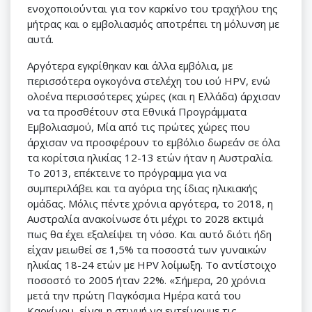
ενοχοποιούνται για τον καρκίνο του τραχήλου της
μήτρας και ο εμβολιασμός αποτρέπει τη μόλυνση με
αυτά.
Αργότερα εγκρίθηκαν και άλλα εμβόλια, με
περισσότερα ογκογόνα στελέχη του ιού HPV, ενώ
ολοένα περισσότερες χώρες (και η Ελλάδα) άρχισαν
να τα προσθέτουν στα Εθνικά Προγράμματα
Εμβολιασμού, Μία από τις πρώτες χώρες που
άρχισαν να προσφέρουν το εμβόλιο δωρεάν σε όλα
τα κορίτσια ηλικίας 12-13 ετών ήταν η Αυστραλία.
Το 2013, επέκτεινε το πρόγραμμα για να
συμπεριλάβει και τα αγόρια της ίδιας ηλικιακής
ομάδας. Μόλις πέντε χρόνια αργότερα, το 2018, η
Αυστραλία ανακοίνωσε ότι μέχρι το 2028 εκτιμά
πως θα έχει εξαλείψει τη νόσο. Και αυτό διότι ήδη
είχαν μειωθεί σε 1,5% τα ποσοστά των γυναικών
ηλικίας 18-24 ετών με HPV λοίμωξη. Το αντίστοιχο
ποσοστό το 2005 ήταν 22%. «Σήμερα, 20 χρόνια
μετά την πρώτη Παγκόσμια Ημέρα κατά του
Καρκίνου, είναι η στιγμή να εντείνουμε τις