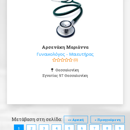
Αρσενάκη Μαριάννα
Γυναικολόγος - Μαιευτήρας
(0)
Θεσσαλονίκη
Εγνατίας 97 Θεσσαλονίκη
Μετάβαση στη σελίδα:
<< Αρχική
< Προηγούμενη
1
2
3
4
5
6
7
8
9