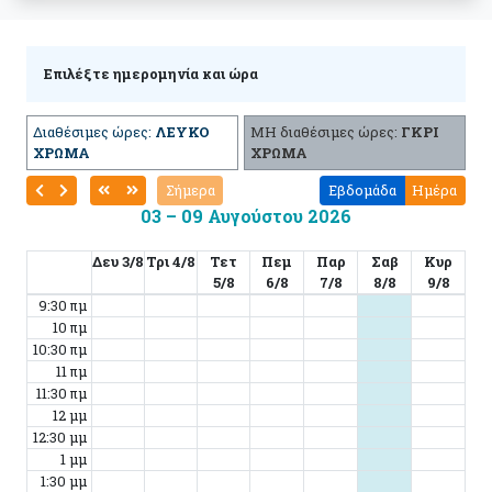
Επιλέξτε ημερομηνία και ώρα
Διαθέσιμες ώρες:
ΛΕΥΚΟ
ΜΗ διαθέσιμες ώρες:
ΓΚΡΙ
ΧΡΩΜΑ
ΧΡΩΜΑ
Σήμερα
Εβδομάδα
Ημέρα
03 – 09 Αυγούστου 2026
Δευ 3/8
Τρι 4/8
Τετ
Πεμ
Παρ
Σαβ
Κυρ
5/8
6/8
7/8
8/8
9/8
9:30 πμ
10 πμ
10:30 πμ
11 πμ
11:30 πμ
12 μμ
12:30 μμ
1 μμ
1:30 μμ