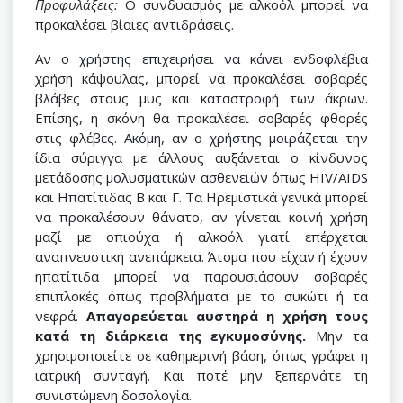
Προφυλάξεις:
Ο συνδυασμός με αλκοόλ μπορεί να
προκαλέσει βίαιες αντιδράσεις.
Αν ο χρήστης επιχειρήσει να κάνει ενδοφλέβια
χρήση κάψουλας, μπορεί να προκαλέσει σοβαρές
βλάβες στους μυς και καταστροφή των άκρων.
Επίσης, η σκόνη θα προκαλέσει σοβαρές φθορές
στις φλέβες. Ακόμη, αν ο χρήστης μοιράζεται την
ίδια σύριγγα με άλλους αυξάνεται ο κίνδυνος
μετάδοσης μολυσματικών ασθενειών όπως HIV/AIDS
και Ηπατίτιδας Β και Γ. Τα Ηρεμιστικά γενικά μπορεί
να προκαλέσουν θάνατο, αν γίνεται κοινή χρήση
μαζί με οπιούχα ή αλκοόλ γιατί επέρχεται
αναπνευστική ανεπάρκεια. Άτομα που είχαν ή έχουν
ηπατίτιδα μπορεί να παρουσιάσουν σοβαρές
επιπλοκές όπως προβλήματα με το συκώτι ή τα
νεφρά.
Απαγορεύεται αυστηρά η χρήση τους
κατά τη διάρκεια της εγκυμοσύνης.
Μην τα
χρησιμοποιείτε σε καθημερινή βάση, όπως γράφει η
ιατρική συνταγή. Και ποτέ μην ξεπερνάτε τη
συνιστώμενη δοσολογία.