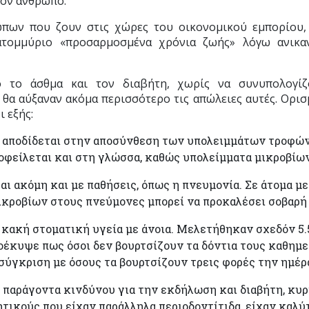
τον άνθρωπο.
ων που ζουν στις χώρες του οικονομικού εμπορίου, 
ατομμύριο «προσαρμοσμένα χρόνια ζωής» λόγω ανικαν
ό το άσθμα και τον διαβήτη, χωρίς να συνυπολογίζ
α αύξαναν ακόμα περισσότερο τις απώλειες αυτές. Ορισ
ι εξής:
α αποδίδεται στην αποσύνθεση των υπολειμμάτων τροφών
οφείλεται και στη γλώσσα, καθώς υπολείμματα μικροβίων
αι ακόμη και με παθήσεις, όπως η πνευμονία. Σε άτομα 
μικροβίων στους πνεύμονες μπορεί να προκαλέσει σοβαρή
 κακή στοματική υγεία με άνοια. Μελετήθηκαν σχεδόν 5
έκυψε πως όσοι δεν βουρτσίζουν τα δόντια τους καθημε
σύγκριση με όσους τα βουρτσίζουν τρεις φορές την ημέρ
 παράγοντα κινδύνου για την εκδήλωση και διαβήτη, κυ
βητικούς που είχαν παράλληλα περιοδοντίτιδα, είχαν καλ