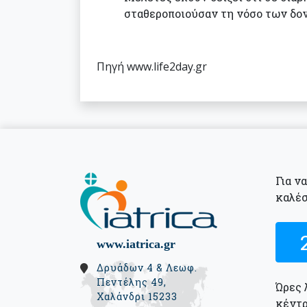
σταθεροποιούσαν τη νόσο των δον
Πηγή www.life2day.gr
Για ν
καλέσ
www.iatrica.gr
Δρυάδων 4 & Λεωφ.
Πεντέλης 49,
Ώρες 
Χαλάνδρι 15233
κέντρ