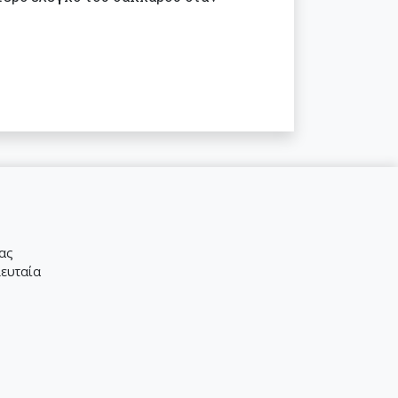
μας
λευταία