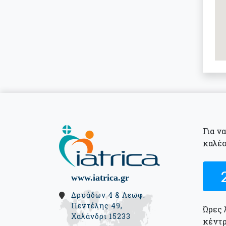
Για ν
καλέσ
www.iatrica.gr
Δρυάδων 4 & Λεωφ.
Πεντέλης 49,
Ώρες 
Χαλάνδρι 15233
κέντρ