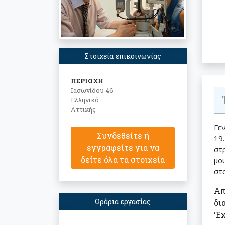
Στοιχεία επικοινωνίας
ΠΕΡΙΟΧΗ
Ιασωνίδου 46
Ελληνικό
Αττικής
Γε
Συνδεθείτε ή
19
εγγραφείτε για να
στ
δείτε όλα τα στοιχεία
μο
στ
Απ
Ωράρια εργασίας
δι
‘Ε